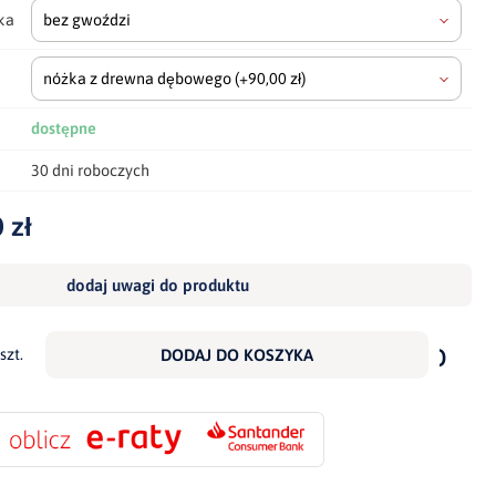
ka
bez gwoździ
nóżka z drewna dębowego
(+90,00 zł)
dostępne
30 dni roboczych
 zł
dodaj uwagi do produktu
dodaj
do
szt.
DODAJ DO KOSZYKA
scho