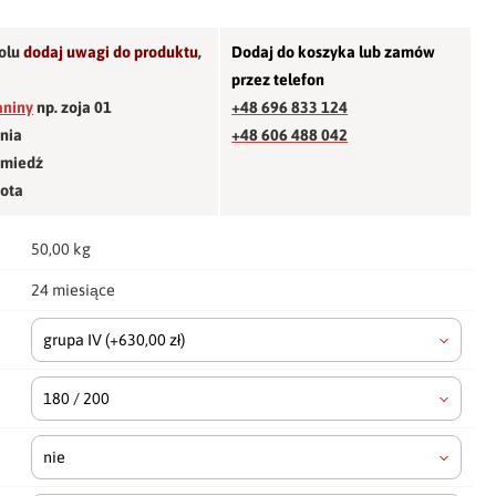
olu
dodaj uwagi do produktu
,
Dodaj do koszyka lub zamów
przez telefon
aniny
np. zoja 01
+48 696 833 124
śnia
+48 606 488 042
 miedź
łota
50,00 kg
24 miesiące
grupa IV
(+630,00 zł)
180 / 200
nie