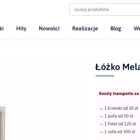
ki
Hity
Nowości
Realizacje
Blog
Ws
Łóżko Mel
Koszty transportu za
→
1 krzesło od 30 zł
→
1 pufa od 50 zł
→
1 fotel od 120 zł
→
1 sofa od 300 zł