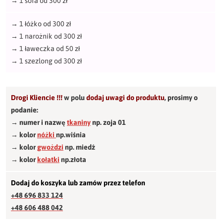
→
1 sofa od 300 zł
→
1 łóżko od 300 zł
→
1 narożnik od 300 zł
→
1 ławeczka od 50 zł
→
1 szezlong od 300 zł
Drogi Kliencie !!!
w polu
dodaj uwagi do produktu
,
prosimy o
podanie:
→ numer i nazwę
tkaniny
np. zoja 01
→ kolor
nóżki
np.wiśnia
→ kolor
gwożdzi
np. miedź
→ kolor
kołatki
np.złota
Dodaj do koszyka lub zamów przez telefon
+48 696 833 124
+48 606 488 042