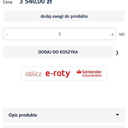
3 540,00 zł
Cena
dodaj uwagi do produktu
-
+
szt.
doda
do
DODAJ DO KOSZYKA
scho