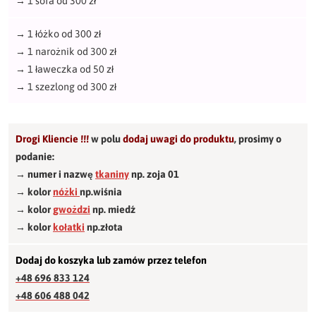
→
1 sofa od 300 zł
→
1 łóżko od 300 zł
→
1 narożnik od 300 zł
→
1 ławeczka od 50 zł
→
1 szezlong od 300 zł
Drogi Kliencie !!!
w polu
dodaj uwagi do produktu
,
prosimy o
podanie:
→ numer i nazwę
tkaniny
np. zoja 01
→ kolor
nóżki
np.wiśnia
→ kolor
gwożdzi
np. miedź
→ kolor
kołatki
np.złota
Dodaj do koszyka lub zamów przez telefon
+48 696 833 124
+48 606 488 042