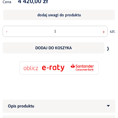
4 420,00 zł
Cena
dodaj uwagi do produktu
-
+
szt.
doda
do
DODAJ DO KOSZYKA
scho