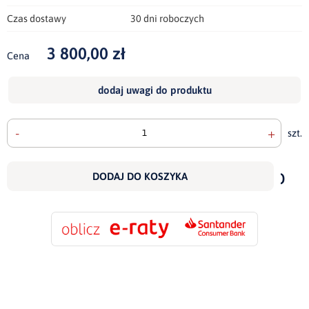
Czas dostawy
30 dni roboczych
3 800,00 zł
Cena
dodaj uwagi do produktu
-
+
szt.
doda
do
DODAJ DO KOSZYKA
scho