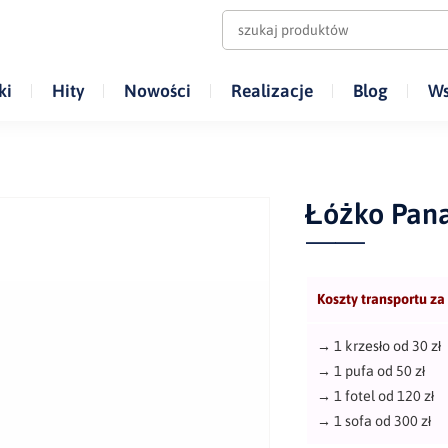
ki
Hity
Nowości
Realizacje
Blog
Ws
Łóżko Pan
Koszty transportu za
→
1 krzesło od 30 zł
→
1 pufa od 50 zł
→
1 fotel od 120 zł
→
1 sofa od 300 zł