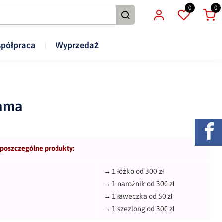
0
0
półpraca
Wyprzedaż
ama
 poszczególne produkty:
→
1 łóżko od 300 zł
→
1 narożnik od 300 zł
→
1 ławeczka od 50 zł
→
1 szezlong od 300 zł