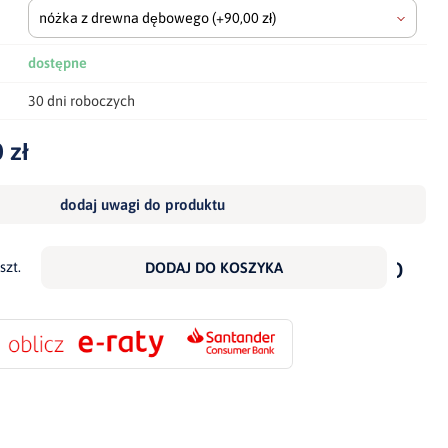
nóżka z drewna dębowego
(+90,00 zł)
dostępne
30 dni roboczych
 zł
dodaj uwagi do produktu
dodaj
do
szt.
DODAJ DO KOSZYKA
scho