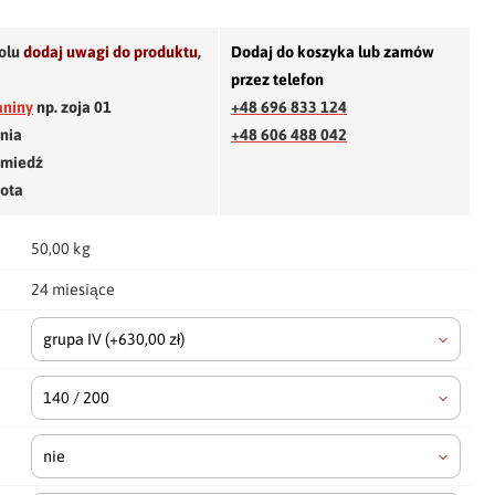
olu
dodaj uwagi do produktu
,
Dodaj do koszyka lub zamów
przez telefon
aniny
np. zoja 01
+48 696 833 124
śnia
+48 606 488 042
 miedź
łota
50,00 kg
24 miesiące
grupa IV
(+630,00 zł)
140 / 200
nie