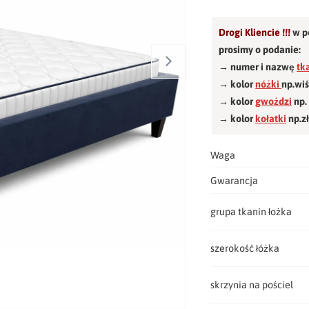
Drogi Kliencie !!!
w p
prosimy o podanie:
→ numer i nazwę
tk
→ kolor
nóżki
np.wi
→ kolor
gwożdzi
np.
→ kolor
kołatki
np.z
Waga
Gwarancja
grupa tkanin łożka
szerokość łóżka
skrzynia na pościel