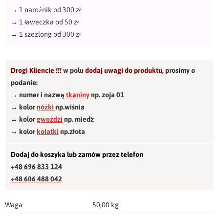
→
1 narożnik od 300 zł
→
1 ławeczka od 50 zł
→
1 szezlong od 300 zł
Drogi Kliencie !!!
w polu
dodaj uwagi do produktu
,
prosimy o
podanie:
→ numer i nazwę
tkaniny
np. zoja 01
→ kolor
nóżki
np.wiśnia
→ kolor
gwożdzi
np. miedź
→ kolor
kołatki
np.złota
Dodaj do koszyka lub zamów przez telefon
+48 696 833 124
+48 606 488 042
Waga
50,00 kg