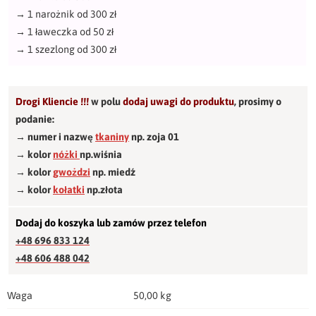
→
1 narożnik od 300 zł
→
1 ławeczka od 50 zł
→
1 szezlong od 300 zł
Drogi Kliencie !!!
w polu
dodaj uwagi do produktu
,
prosimy o
podanie:
→ numer i nazwę
tkaniny
np. zoja 01
→ kolor
nóżki
np.wiśnia
→ kolor
gwożdzi
np. miedź
→ kolor
kołatki
np.złota
Dodaj do koszyka lub zamów przez telefon
+48 696 833 124
+48 606 488 042
Waga
50,00 kg