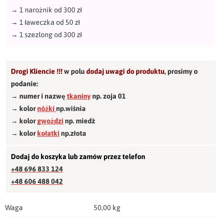
→
1 narożnik od 300 zł
→
1 ławeczka od 50 zł
→
1 szezlong od 300 zł
Drogi Kliencie !!!
w polu
dodaj uwagi do produktu
,
prosimy o
podanie:
→ numer i nazwę
tkaniny
np. zoja 01
→ kolor
nóżki
np.wiśnia
→ kolor
gwożdzi
np. miedź
→ kolor
kołatki
np.złota
Dodaj do koszyka lub zamów przez telefon
+48 696 833 124
+48 606 488 042
Waga
50,00 kg