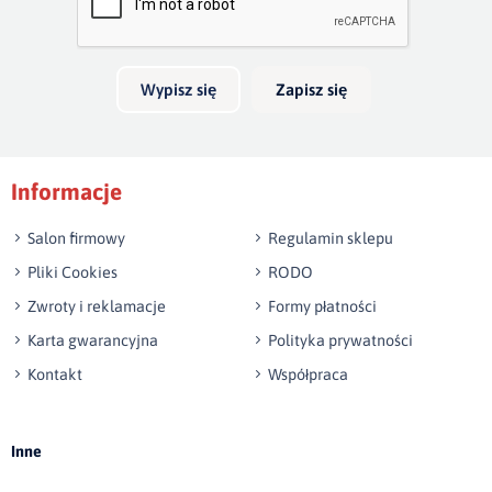
Twoja opinia o produkcie
długośc łóżka ok. 220cm
wysokość wezgłowia na zdjęciu 120cm
Wypisz się
Zapisz się
Podpis
Informacje
np. Agnieszka z Wrocławia, Mateusz z Gdańska
Salon firmowy
Regulamin sklepu
Pliki Cookies
RODO
Zwroty i reklamacje
Formy płatności
Karta gwarancyjna
Polityka prywatności
Kontakt
Współpraca
Wyślij opinię
Inne