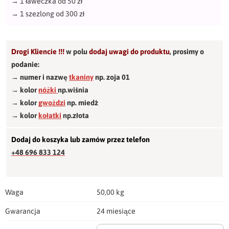
→
1 ławeczka od 50 zł
→
1 szezlong od 300 zł
Drogi Kliencie !!!
w polu
dodaj uwagi do produktu
,
prosimy o
podanie:
→ numer i nazwę
tkaniny
np. zoja 01
→ kolor
nóżki
np.wiśnia
→ kolor
gwożdzi
np. miedź
→ kolor
kołatki
np.złota
Dodaj do koszyka lub zamów przez telefon
+48 696 833 124
Waga
50,00 kg
Gwarancja
24 miesiące