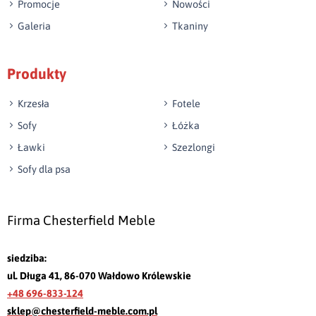
Promocje
Nowości
Galeria
Tkaniny
Produkty
Krzesła
Fotele
Sofy
Łóżka
Ławki
Szezlongi
Sofy dla psa
Firma Chesterfield Meble
siedziba:
ul. Długa 41, 86-070 Wałdowo Królewskie
+48 696-833-124
sklep@chesterfield-meble.com.pl