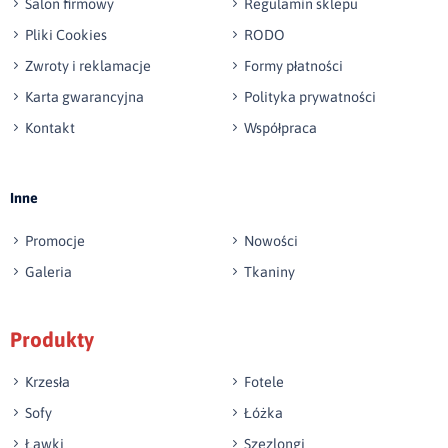
Salon firmowy
Regulamin sklepu
Pliki Cookies
RODO
Zwroty i reklamacje
Formy płatności
Karta gwarancyjna
Polityka prywatności
Kontakt
Współpraca
Wyślij opinię
Inne
Promocje
Nowości
Galeria
Tkaniny
Produkty
Krzesła
Fotele
Sofy
Łóżka
Ławki
Szezlongi