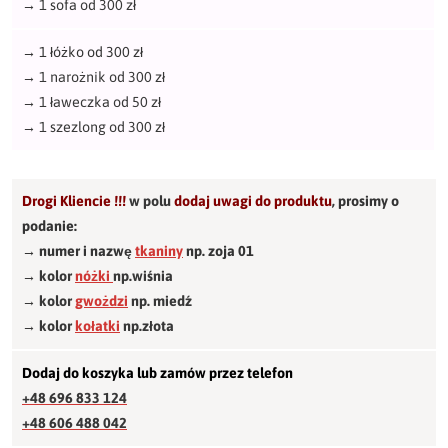
→
1 sofa od 300 zł
→
1 łóżko od 300 zł
→
1 narożnik od 300 zł
→
1 ławeczka od 50 zł
→
1 szezlong od 300 zł
Drogi Kliencie !!!
w polu
dodaj uwagi do produktu
,
prosimy o
podanie:
→ numer i nazwę
tkaniny
np. zoja 01
→ kolor
nóżki
np.wiśnia
→ kolor
gwożdzi
np. miedź
→ kolor
kołatki
np.złota
Dodaj do koszyka lub zamów przez telefon
+48 696 833 124
+48 606 488 042