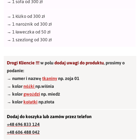
→
1 sofa od 300 zł
→
1 łóżko od 300 zł
→
1 narożnik od 300 zł
→
1 ławeczka od 50 zł
→
1 szezlong od 300 zł
Drogi Kliencie !!!
w polu
dodaj uwagi do produktu
,
prosimy o
podanie:
→ numer i nazwę
tkaniny
np. zoja 01
→ kolor
nóżki
np.wiśnia
→ kolor
gwożdzi
np. miedź
→ kolor
kołatki
np.złota
Dodaj do koszyka lub zamów przez telefon
+48 696 833 124
+48 606 488 042