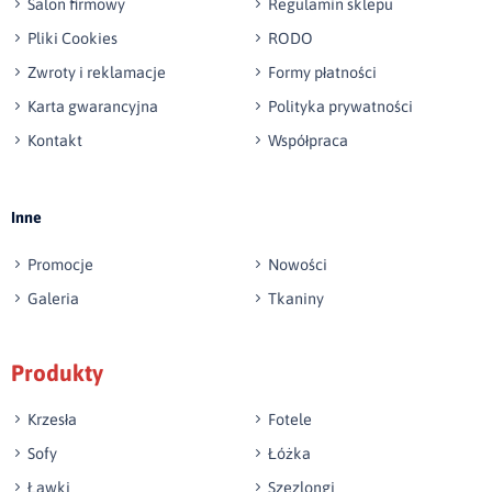
Salon firmowy
Regulamin sklepu
Pliki Cookies
RODO
Zwroty i reklamacje
Formy płatności
Karta gwarancyjna
Polityka prywatności
Kontakt
Współpraca
Wyślij opinię
Inne
Promocje
Nowości
Galeria
Tkaniny
Produkty
Krzesła
Fotele
Sofy
Łóżka
Ławki
Szezlongi