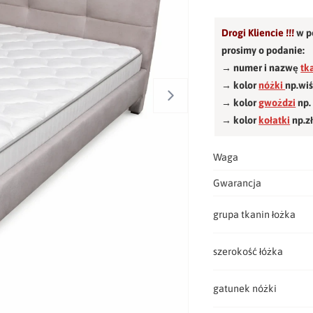
Drogi Kliencie !!!
w p
prosimy o podanie:
→ numer i nazwę
tk
→ kolor
nóżki
np.wi
→ kolor
gwożdzi
np.
→ kolor
kołatki
np.z
Waga
Gwarancja
grupa tkanin łożka
szerokość łóżka
gatunek nóżki