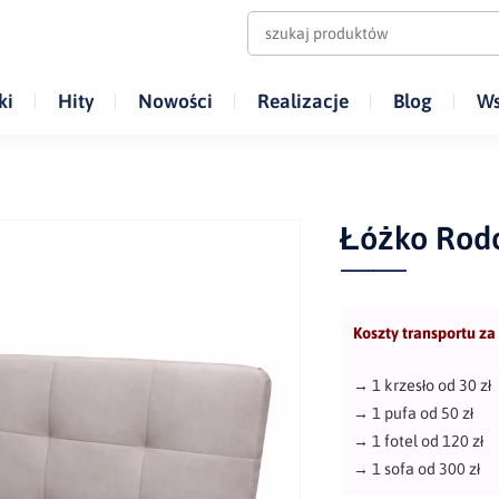
ki
Hity
Nowości
Realizacje
Blog
Ws
Łóżko Rod
Koszty transportu za
→
1 krzesło od 30 zł
→
1 pufa od 50 zł
→
1 fotel od 120 zł
→
1 sofa od 300 zł