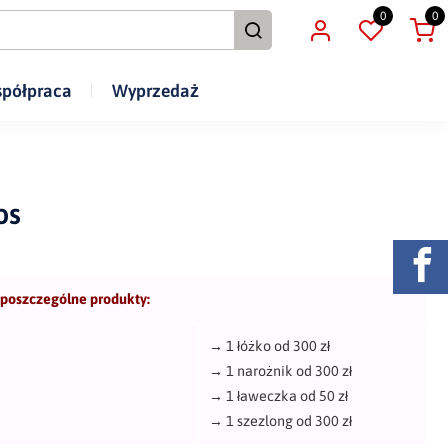
0
0
półpraca
Wyprzedaż
os
 poszczególne produkty:
→
1 łóżko od 300 zł
→
1 narożnik od 300 zł
→
1 ławeczka od 50 zł
→
1 szezlong od 300 zł