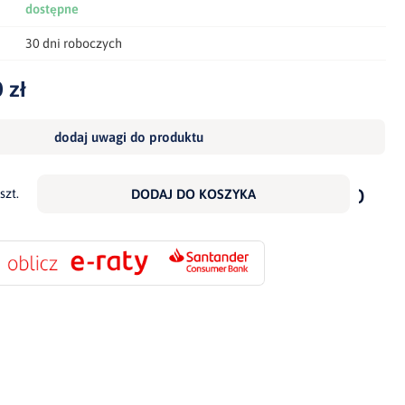
dostępne
30 dni roboczych
 zł
dodaj uwagi do produktu
dodaj
do
szt.
DODAJ DO KOSZYKA
scho