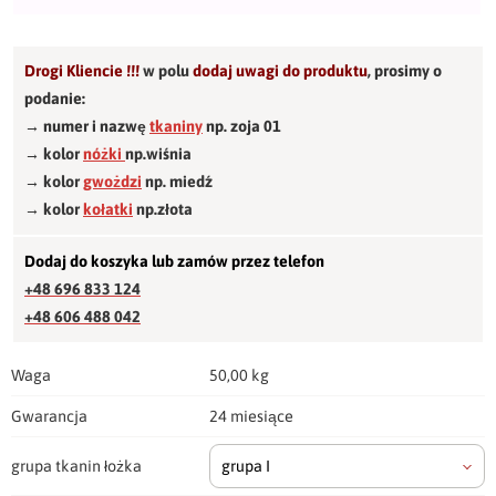
Drogi Kliencie !!!
w polu
dodaj uwagi do produktu
,
prosimy o
podanie:
→ numer i nazwę
tkaniny
np. zoja 01
→ kolor
nóżki
np.wiśnia
→ kolor
gwożdzi
np. miedź
→ kolor
kołatki
np.złota
Dodaj do koszyka lub zamów przez telefon
+48 696 833 124
+48 606 488 042
Waga
50,00 kg
Gwarancja
24 miesiące
grupa tkanin łożka
grupa I