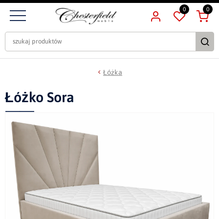
0
0
Łóżka
Łóżko Sora