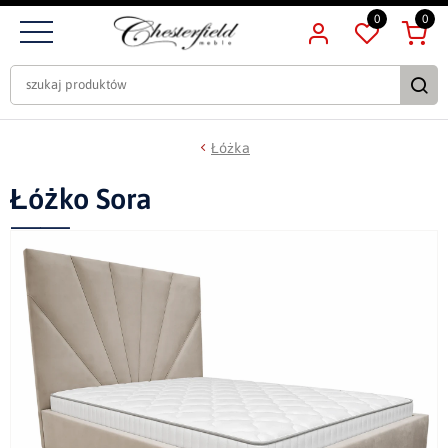
0
0
Łóżka
Łóżko Sora