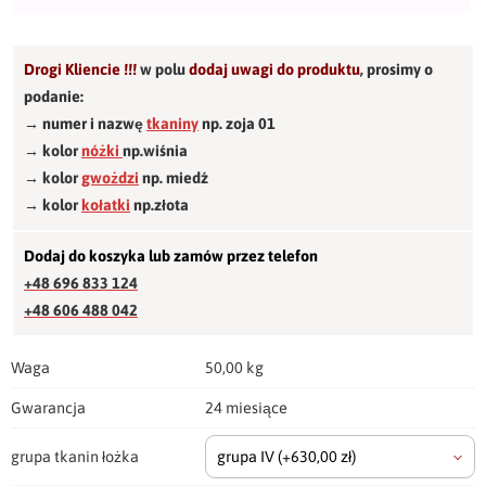
Drogi Kliencie !!!
w polu
dodaj uwagi do produktu
,
prosimy o
podanie:
→ numer i nazwę
tkaniny
np. zoja 01
→ kolor
nóżki
np.wiśnia
→ kolor
gwożdzi
np. miedź
→ kolor
kołatki
np.złota
Dodaj do koszyka lub zamów przez telefon
+48 696 833 124
+48 606 488 042
Waga
50,00 kg
Gwarancja
24 miesiące
grupa tkanin łożka
grupa IV
(+630,00 zł)