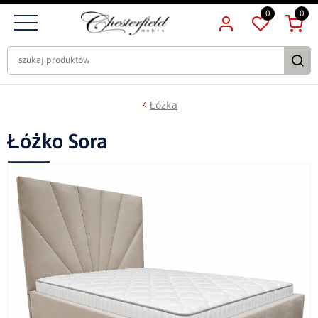
0
0
Łóżka
Łóżko Sora