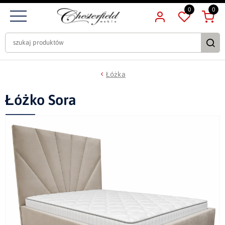
0
0
Łóżka
Łóżko Sora