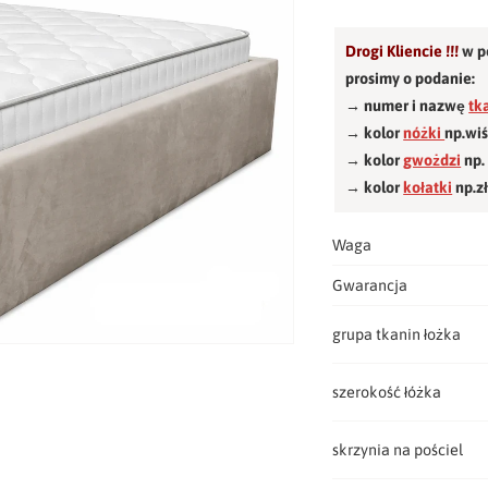
Drogi Kliencie !!!
w p
prosimy o podanie:
→ numer i nazwę
tk
→ kolor
nóżki
np.wi
→ kolor
gwożdzi
np.
→ kolor
kołatki
np.z
Waga
Gwarancja
grupa tkanin łożka
szerokość łóżka
skrzynia na pościel