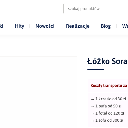
ki
Hity
Nowości
Realizacje
Blog
Ws
Łóżko Sora
Koszty transportu za
→
1 krzesło od 30 zł
→
1 pufa od 50 zł
→
1 fotel od 120 zł
→
1 sofa od 300 zł