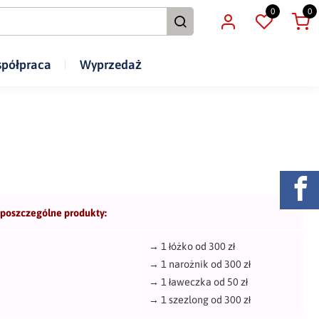
0
0
półpraca
Wyprzedaż
 poszczególne produkty:
→
1 łóżko od 300 zł
→
1 narożnik od 300 zł
→
1 ławeczka od 50 zł
→
1 szezlong od 300 zł