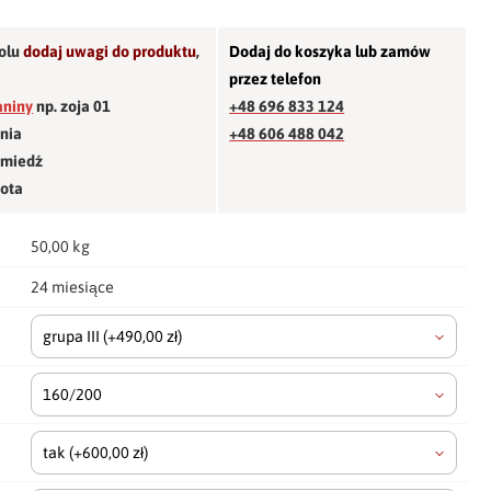
olu
dodaj uwagi do produktu
,
Dodaj do koszyka lub zamów
przez telefon
aniny
np. zoja 01
+48 696 833 124
śnia
+48 606 488 042
 miedź
łota
50,00 kg
24 miesiące
grupa III
(+490,00 zł)
160/200
tak
(+600,00 zł)