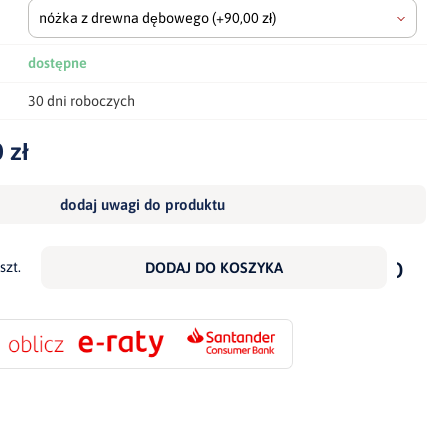
nóżka z drewna dębowego
(+90,00 zł)
dostępne
30 dni roboczych
 zł
dodaj uwagi do produktu
dodaj
do
szt.
DODAJ DO KOSZYKA
scho