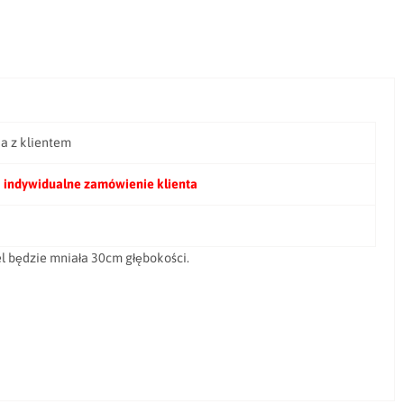
ia z klientem
 indywidualne zamówienie klienta
l będzie mniała 30cm głębokości.