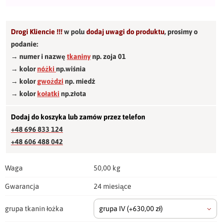
Drogi Kliencie !!!
w polu
dodaj uwagi do produktu
,
prosimy o
podanie:
→ numer i nazwę
tkaniny
np. zoja 01
→ kolor
nóżki
np.wiśnia
→ kolor
gwożdzi
np. miedź
→ kolor
kołatki
np.złota
Dodaj do koszyka lub zamów przez telefon
+48 696 833 124
+48 606 488 042
Waga
50,00 kg
Gwarancja
24 miesiące
grupa tkanin łożka
grupa IV
(+630,00 zł)