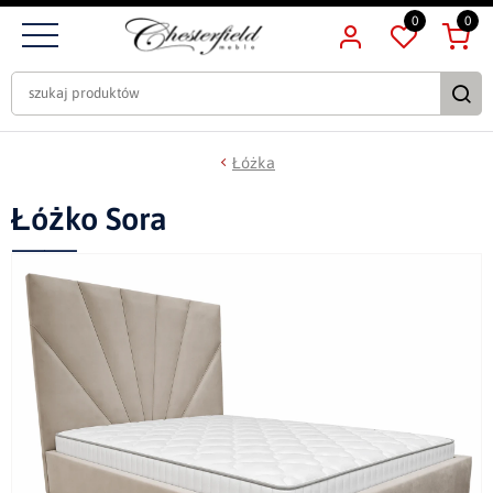
0
0
Łóżka
Łóżko Sora