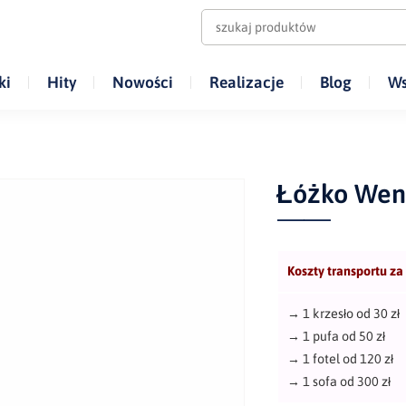
ki
Hity
Nowości
Realizacje
Blog
Ws
Łóżko Wen
Koszty transportu za
→
1 krzesło od 30 zł
→
1 pufa od 50 zł
→
1 fotel od 120 zł
→
1 sofa od 300 zł