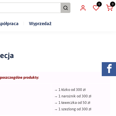
0
0
półpraca
Wyprzedaż
ecja
 poszczególne produkty:
→
1 łóżko od 300 zł
→
1 narożnik od 300 zł
→
1 ławeczka od 50 zł
→
1 szezlong od 300 zł