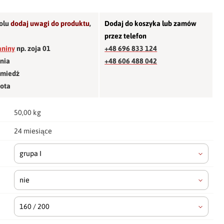
olu
dodaj uwagi do produktu
,
Dodaj do koszyka lub zamów
przez telefon
aniny
np. zoja 01
+48 696 833 124
śnia
+48 606 488 042
 miedź
łota
50,00 kg
24 miesiące
grupa I
nie
160 / 200