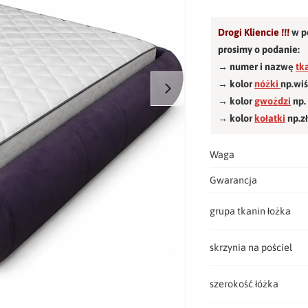
Drogi Kliencie !!!
w p
prosimy o podanie:
→ numer i nazwę
tk
→ kolor
nóżki
np.wi
→ kolor
gwożdzi
np.
→ kolor
kołatki
np.z
Waga
Gwarancja
grupa tkanin łożka
skrzynia na pościel
szerokość łóżka