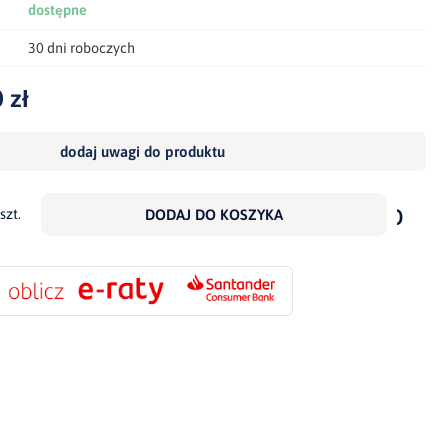
dostępne
30 dni roboczych
 zł
dodaj uwagi do produktu
dodaj
do
szt.
DODAJ DO KOSZYKA
scho