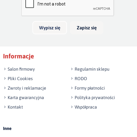
skrzynia na pościel będzie mniała 30cm głębokości.
Twoja opinia o produkcie
Możliwość wykonania innego wymiaru niż w ofercie.
Do szerokości materaca nalezy doliczyć ok. 12cm na boki
Wypisz się
Zapisz się
Do długości materaca nalezy doliczyć ok. 16 cm na
Podpis
wezgłowie i bok w nogach
Informacje
np. Agnieszka z Wrocławia, Mateusz z Gdańska
Salon firmowy
Regulamin sklepu
Pliki Cookies
RODO
Zwroty i reklamacje
Formy płatności
Karta gwarancyjna
Polityka prywatności
Kontakt
Współpraca
Wyślij opinię
Inne