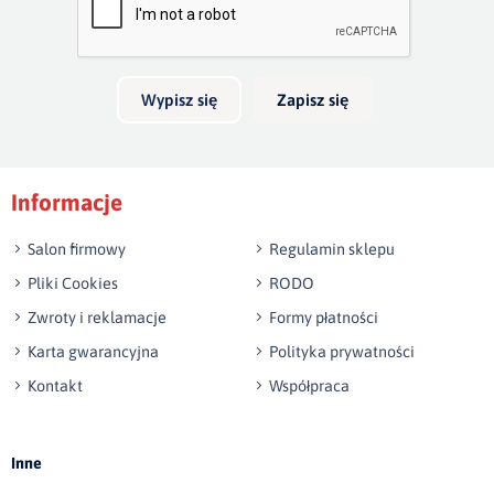
skrzynia na pościel będzie mniała 30cm głębokości.
Twoja opinia o produkcie
Możliwość wykonania innego wymiaru niż w ofercie.
Do szerokości materaca nalezy doliczyć ok. 12cm na boki
Wypisz się
Zapisz się
Do długości materaca nalezy doliczyć ok. 16 cm na
Podpis
wezgłowie i bok w nogach
Informacje
np. Agnieszka z Wrocławia, Mateusz z Gdańska
Salon firmowy
Regulamin sklepu
Pliki Cookies
RODO
Zwroty i reklamacje
Formy płatności
Karta gwarancyjna
Polityka prywatności
Kontakt
Współpraca
Wyślij opinię
Inne