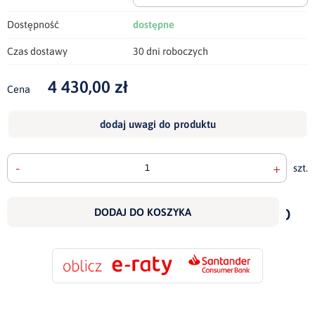
Dostępność
dostępne
Czas dostawy
30 dni roboczych
4 430,00 zł
Cena
dodaj uwagi do produktu
-
+
szt.
doda
do
DODAJ DO KOSZYKA
scho