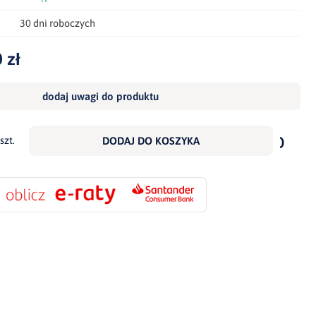
30 dni roboczych
 zł
dodaj uwagi do produktu
dodaj
do
szt.
DODAJ DO KOSZYKA
scho