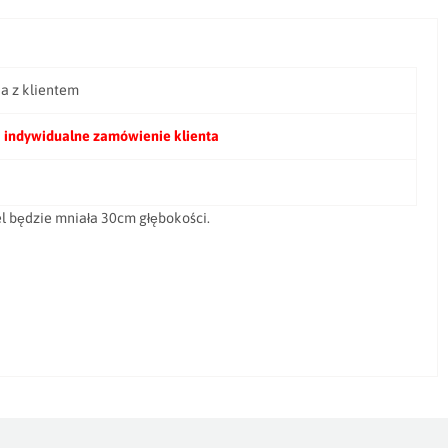
ia z klientem
 indywidualne zamówienie klienta
l będzie mniała 30cm głębokości.