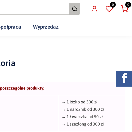
0
0
półpraca
Wyprzedaż
oria
 poszczególne produkty:
→
1 łóżko od 300 zł
→
1 narożnik od 300 zł
→
1 ławeczka od 50 zł
→
1 szezlong od 300 zł