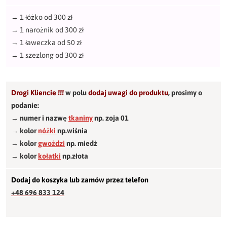
→
1 łóżko od 300 zł
→
1 narożnik od 300 zł
→
1 ławeczka od 50 zł
→
1 szezlong od 300 zł
Drogi Kliencie !!!
w polu
dodaj uwagi do produktu
,
prosimy o
podanie:
→ numer i nazwę
tkaniny
np. zoja 01
→ kolor
nóżki
np.wiśnia
→ kolor
gwożdzi
np. miedź
→ kolor
kołatki
np.złota
Dodaj do koszyka lub zamów przez telefon
+48 696 833 124