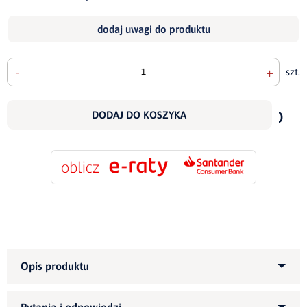
dodaj uwagi do produktu
-
+
szt.
doda
do
DODAJ DO KOSZYKA
scho
Kategoria produktu:
Narożniki tapicerowane