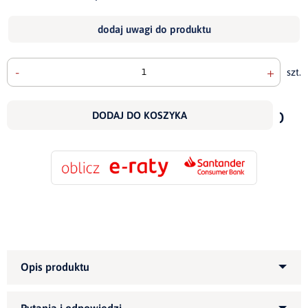
dodaj uwagi do produktu
-
+
szt.
doda
do
DODAJ DO KOSZYKA
scho
Kategoria produktu:
Narożniki tapicerowane