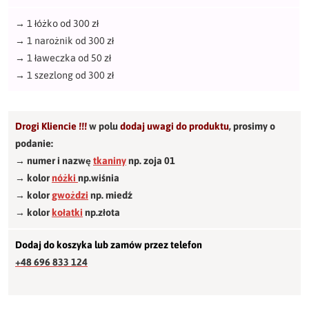
→
1 łóżko od 300 zł
→
1 narożnik od 300 zł
→
1 ławeczka od 50 zł
→
1 szezlong od 300 zł
Drogi Kliencie !!!
w polu
dodaj uwagi do produktu
,
prosimy o
podanie:
→ numer i nazwę
tkaniny
np. zoja 01
→ kolor
nóżki
np.wiśnia
→ kolor
gwożdzi
np. miedź
→ kolor
kołatki
np.złota
Dodaj do koszyka lub zamów przez telefon
+48 696 833 124