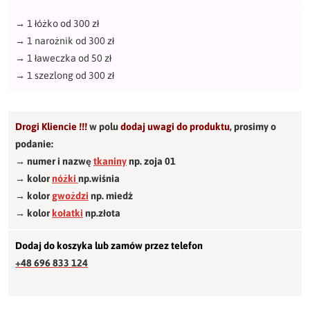
→
1 łóżko od 300 zł
→
1 narożnik od 300 zł
→
1 ławeczka od 50 zł
→
1 szezlong od 300 zł
Drogi Kliencie !!!
w polu
dodaj uwagi do produktu
,
prosimy o
podanie:
→ numer i nazwę
tkaniny
np. zoja 01
→ kolor
nóżki
np.wiśnia
→ kolor
gwożdzi
np. miedź
→ kolor
kołatki
np.złota
Dodaj do koszyka lub zamów przez telefon
+48 696 833 124