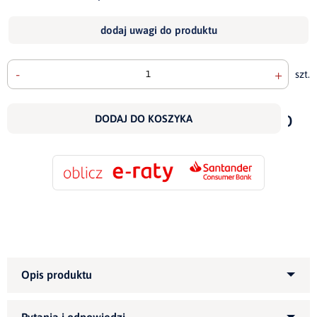
dodaj uwagi do produktu
-
+
szt.
doda
do
DODAJ DO KOSZYKA
scho
Kategoria produktu:
Narożniki tapicerowane