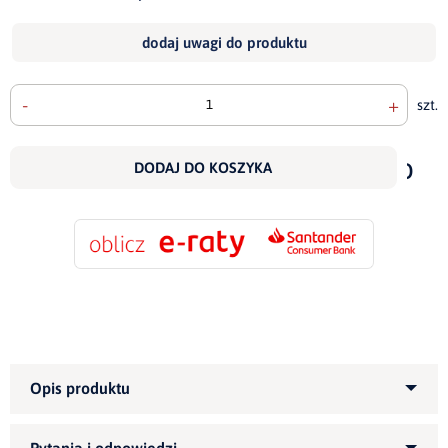
dodaj uwagi do produktu
-
+
szt.
doda
do
DODAJ DO KOSZYKA
scho
Kategoria produktu:
Narożniki tapicerowane