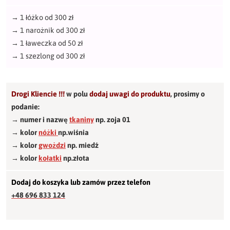
→
1 łóżko od 300 zł
→
1 narożnik od 300 zł
→
1 ławeczka od 50 zł
→
1 szezlong od 300 zł
Drogi Kliencie !!!
w polu
dodaj uwagi do produktu
,
prosimy o
podanie:
→ numer i nazwę
tkaniny
np. zoja 01
→ kolor
nóżki
np.wiśnia
→ kolor
gwożdzi
np. miedź
→ kolor
kołatki
np.złota
Dodaj do koszyka lub zamów przez telefon
+48 696 833 124