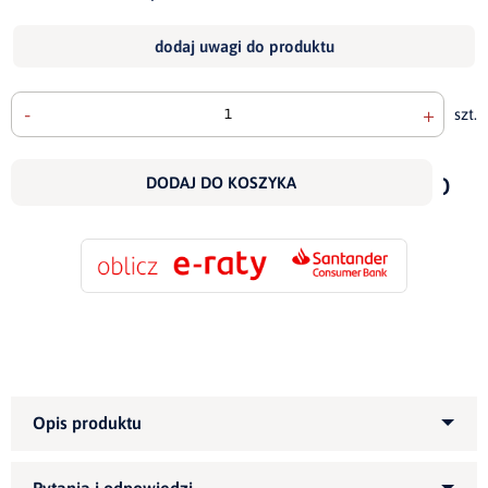
dodaj uwagi do produktu
-
+
szt.
doda
do
DODAJ DO KOSZYKA
scho
Kategoria produktu:
Narożniki tapicerowane