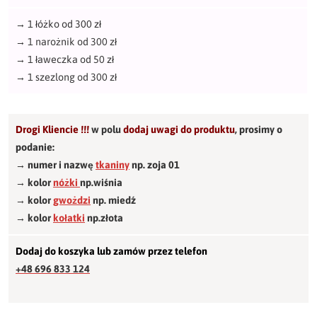
→
1 łóżko od 300 zł
→
1 narożnik od 300 zł
→
1 ławeczka od 50 zł
→
1 szezlong od 300 zł
Drogi Kliencie !!!
w polu
dodaj uwagi do produktu
,
prosimy o
podanie:
→ numer i nazwę
tkaniny
np. zoja 01
→ kolor
nóżki
np.wiśnia
→ kolor
gwożdzi
np. miedź
→ kolor
kołatki
np.złota
Dodaj do koszyka lub zamów przez telefon
+48 696 833 124