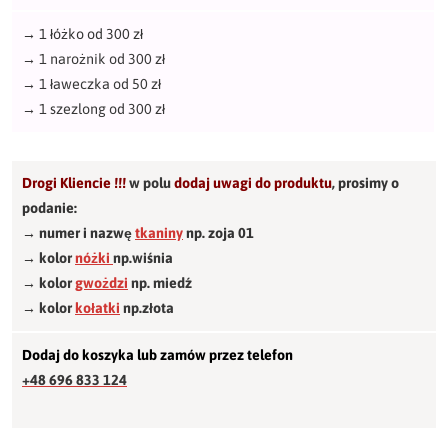
→
1 łóżko od 300 zł
→
1 narożnik od 300 zł
→
1 ławeczka od 50 zł
→
1 szezlong od 300 zł
Drogi Kliencie !!!
w polu
dodaj uwagi do produktu
,
prosimy o
podanie:
→ numer i nazwę
tkaniny
np. zoja 01
→ kolor
nóżki
np.wiśnia
→ kolor
gwożdzi
np. miedź
→ kolor
kołatki
np.złota
Dodaj do koszyka lub zamów przez telefon
+48 696 833 124