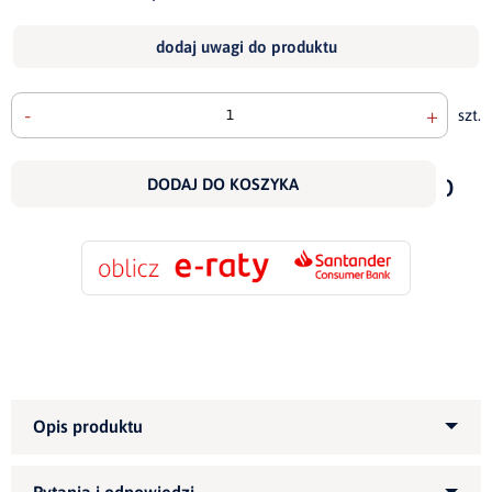
dodaj uwagi do produktu
-
+
szt.
doda
do
DODAJ DO KOSZYKA
scho
Kategoria produktu:
Narożniki tapicerowane