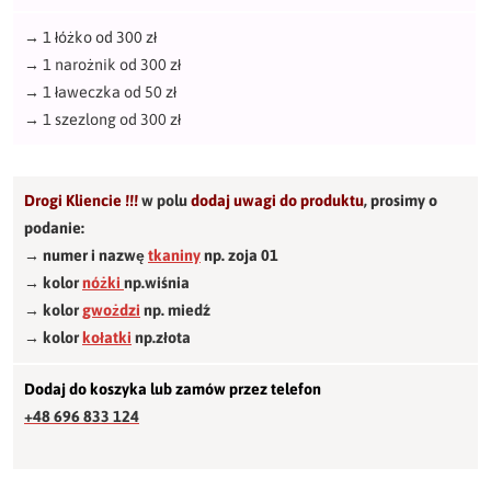
→
1 łóżko od 300 zł
→
1 narożnik od 300 zł
→
1 ławeczka od 50 zł
→
1 szezlong od 300 zł
Drogi Kliencie !!!
w polu
dodaj uwagi do produktu
,
prosimy o
podanie:
→ numer i nazwę
tkaniny
np. zoja 01
→ kolor
nóżki
np.wiśnia
→ kolor
gwożdzi
np. miedź
→ kolor
kołatki
np.złota
Dodaj do koszyka lub zamów przez telefon
+48 696 833 124