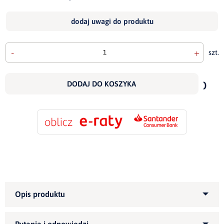
dodaj uwagi do produktu
-
+
szt.
doda
do
DODAJ DO KOSZYKA
scho
Kategoria produktu:
Narożniki tapicerowane