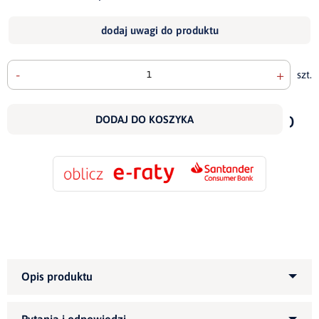
dodaj uwagi do produktu
-
+
szt.
doda
do
DODAJ DO KOSZYKA
scho
Kategoria produktu:
Narożniki tapicerowane