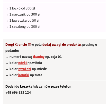
→
1 łóżko od 300 zł
→
1 narożnik od 300 zł
→
1 ławeczka od 50 zł
→
1 szezlong od 300 zł
Drogi Kliencie !!!
w polu
dodaj uwagi do produktu
,
prosimy o
podanie:
→ numer i nazwę
tkaniny
np. zoja 01
→ kolor
nóżki
np.wiśnia
→ kolor
gwożdzi
np. miedź
→ kolor
kołatki
np.złota
Dodaj do koszyka lub zamów przez telefon
+48 696 833 124