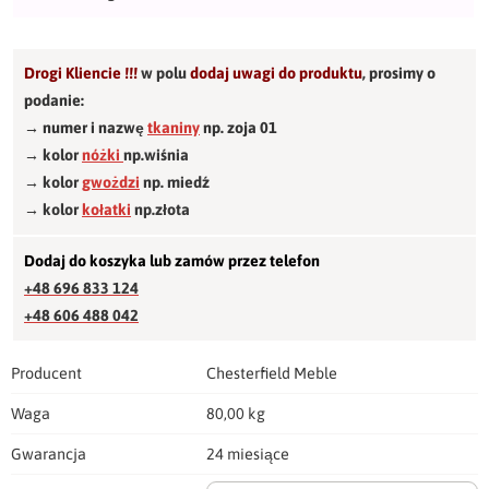
Drogi Kliencie !!!
w polu
dodaj uwagi do produktu
,
prosimy o
podanie:
→ numer i nazwę
tkaniny
np. zoja 01
→ kolor
nóżki
np.wiśnia
→ kolor
gwożdzi
np. miedź
→ kolor
kołatki
np.złota
Dodaj do koszyka lub zamów przez telefon
+48 696 833 124
+48 606 488 042
Producent
Chesterfield Meble
Waga
80,00 kg
Gwarancja
24 miesiące