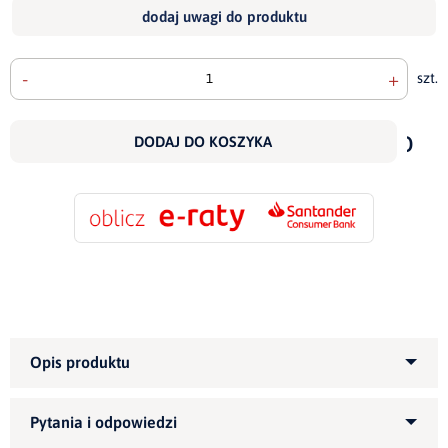
dodaj uwagi do produktu
-
+
szt.
doda
do
DODAJ DO KOSZYKA
scho
Kategoria produktu:
Narożniki tapicerowane
Informujemy, że wszystkie nasze meble możemy