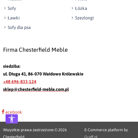
Sofy
Łóżka
Ławki
Szezlongi
Sofy dla psa
Firma Chesterfield Meble
siedziba:
ul. Długa 41, 86-070 Wałdowo Królewskie
+48 696-833-124
sklep@chesterfield-meble.com.pl
acebook
Wszystkie prawa zastrzeżone © 2026
E-Commerce platform by
Chesterfield
Graff.pl