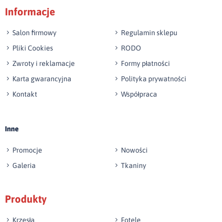
Informacje
np. Agnieszka z Wrocławia, Mateusz z Gdańska
Salon firmowy
Regulamin sklepu
Pliki Cookies
RODO
Zwroty i reklamacje
Formy płatności
Karta gwarancyjna
Polityka prywatności
Kontakt
Współpraca
Wyślij opinię
Inne
Promocje
Nowości
Galeria
Tkaniny
Produkty
Krzesła
Fotele