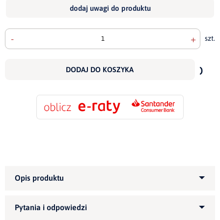
dodaj uwagi do produktu
-
+
szt.
doda
do
DODAJ DO KOSZYKA
scho
Kategoria produktu:
Narożniki tapicerowane
Informujemy, że wszystkie nasze meble możemy