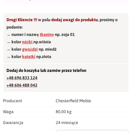
Drogi Kliencie !!!
w polu
dodaj uwagi do produktu
,
prosimy o
podanie:
→ numer i nazwę
tkaniny
np. zoja 01
→ kolor
nóżki
np.wiśnia
→ kolor
gwożdzi
np. miedź
→ kolor
kołatki
np.złota
Dodaj do koszyka lub zamów przez telefon
+48 696 833 124
+48 606 488 042
Producent
Chesterfield Meble
Waga
80,00 kg
Gwarancja
24 miesiące