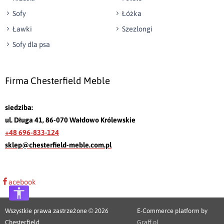
Sofy
Łóżka
Ławki
Szezlongi
Sofy dla psa
Firma Chesterfield Meble
siedziba:
ul. Długa 41, 86-070 Wałdowo Królewskie
+48 696-833-124
sklep@chesterfield-meble.com.pl
acebook
Wszystkie prawa zastrzeżone © 2026
E-Commerce platform by
Chesterfield
Graff.pl