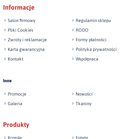
Informacje
np. Agnieszka z Wrocławia, Mateusz z Gdańska
Salon firmowy
Regulamin sklepu
Pliki Cookies
RODO
Zwroty i reklamacje
Formy płatności
Karta gwarancyjna
Polityka prywatności
Kontakt
Współpraca
Wyślij opinię
Inne
Promocje
Nowości
Galeria
Tkaniny
Produkty
Krzesła
Fotele