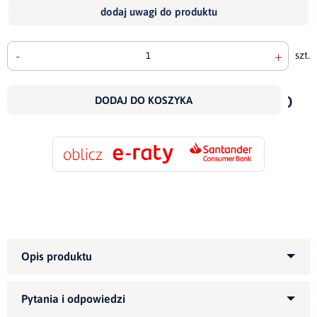
dodaj uwagi do produktu
-
+
szt.
doda
do
DODAJ DO KOSZYKA
scho
Kategoria produktu:
Narożniki tapicerowane
Informujemy, że wszystkie nasze meble możemy