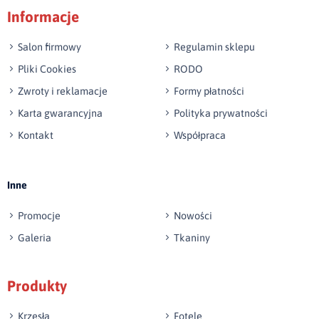
Informacje
np. Agnieszka z Wrocławia, Mateusz z Gdańska
Salon firmowy
Regulamin sklepu
Pliki Cookies
RODO
Zwroty i reklamacje
Formy płatności
Karta gwarancyjna
Polityka prywatności
Kontakt
Współpraca
Wyślij opinię
Inne
Promocje
Nowości
Galeria
Tkaniny
Produkty
Krzesła
Fotele