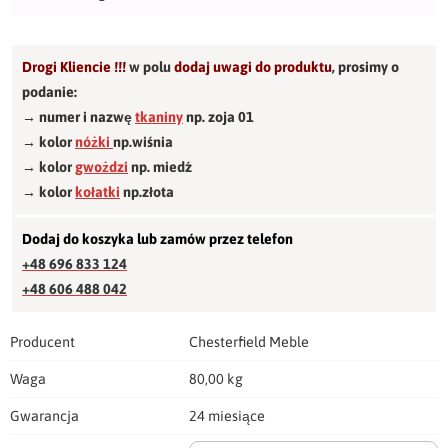
Drogi Kliencie !!!
w polu
dodaj uwagi do produktu
,
prosimy o
podanie:
→ numer i nazwę
tkaniny
np. zoja 01
→ kolor
nóżki
np.wiśnia
→ kolor
gwożdzi
np. miedź
→ kolor
kołatki
np.złota
Dodaj do koszyka lub zamów przez telefon
+48 696 833 124
+48 606 488 042
Producent
Chesterfield Meble
Waga
80,00 kg
Gwarancja
24 miesiące