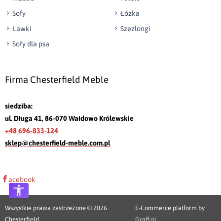
Sofy
Łóżka
Ławki
Szezlongi
Sofy dla psa
Firma Chesterfield Meble
siedziba:
ul. Długa 41, 86-070 Wałdowo Królewskie
+48 696-833-124
sklep@chesterfield-meble.com.pl
acebook
Wszystkie prawa zastrzeżone © 2026
E-Commerce platform by
Chesterfield
Graff.pl