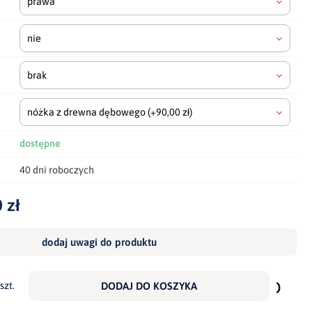
prawa
nie
brak
nóżka z drewna dębowego
(+90,00 zł)
dostępne
40 dni roboczych
 zł
dodaj uwagi do produktu
dodaj
do
szt.
DODAJ DO KOSZYKA
scho