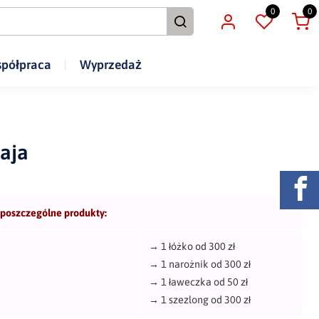
0
0
półpraca
Wyprzedaż
aja
 poszczególne produkty:
→
1 łóżko od 300 zł
→
1 narożnik od 300 zł
→
1 ławeczka od 50 zł
→
1 szezlong od 300 zł