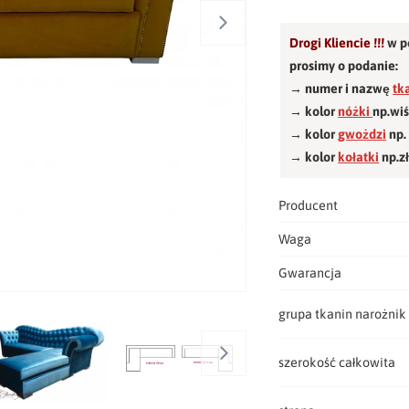
Drogi Kliencie !!!
w p
prosimy o podanie:
→ numer i nazwę
tk
→ kolor
nóżki
np.wi
→ kolor
gwożdzi
np.
→ kolor
kołatki
np.z
Producent
Waga
Gwarancja
grupa tkanin narożnik
szerokość całkowita