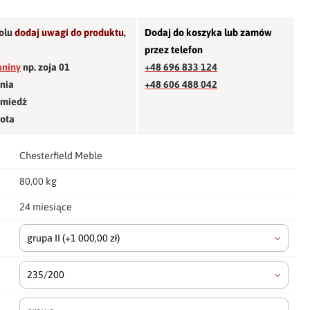
olu
dodaj uwagi do produktu
,
Dodaj do koszyka lub zamów
przez telefon
aniny
np. zoja 01
+48 696 833 124
śnia
+48 606 488 042
 miedź
łota
Chesterfield Meble
80,00 kg
24 miesiące
grupa II
(+1 000,00 zł)
235/200