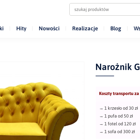
ki
Hity
Nowości
Realizacje
Blog
Ws
Narożnik G
Koszty transportu za
→
1 krzesło od 30 zł
→
1 pufa od 50 zł
→
1 fotel od 120 zł
→
1 sofa od 300 zł