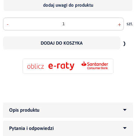
dodaj uwagi do produktu
-
+
szt.
doda
do
DODAJ DO KOSZYKA
scho
Kategoria produktu:
Narożniki tapicerowane
Informujemy, że wszystkie nasze meble możemy