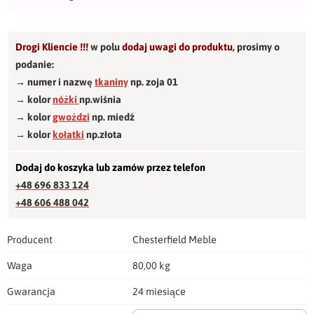
Drogi Kliencie !!!
w polu
dodaj uwagi do produktu
,
prosimy o
podanie:
→ numer i nazwę
tkaniny
np. zoja 01
→ kolor
nóżki
np.wiśnia
→ kolor
gwożdzi
np. miedź
→ kolor
kołatki
np.złota
Dodaj do koszyka lub zamów przez telefon
+48 696 833 124
+48 606 488 042
Producent
Chesterfield Meble
Waga
80,00 kg
Gwarancja
24 miesiące