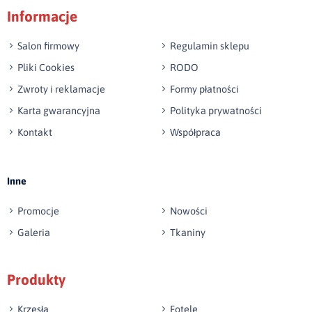
Informacje
np. Agnieszka z Wrocławia, Mateusz z Gdańska
Salon firmowy
Regulamin sklepu
Pliki Cookies
RODO
Zwroty i reklamacje
Formy płatności
Karta gwarancyjna
Polityka prywatności
Kontakt
Współpraca
Wyślij opinię
Inne
Promocje
Nowości
Galeria
Tkaniny
Produkty
Krzesła
Fotele