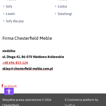
Sofy
Łóżka
Ławki
Szezlongi
Sofy dla psa
Firma Chesterfield Meble
siedziba:
ul. Długa 41, 86-070 Wałdowo Królewskie
+48 696-833-124
sklep@chesterfield-meble.com.pl
acebook
Wszystkie prawa zastrzeżone © 2026
E-Commerce platform by
Chesterfield
Graff.pl