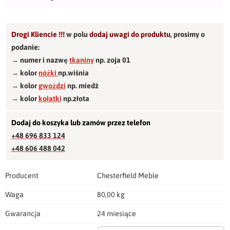
Drogi Kliencie !!!
w polu
dodaj uwagi do produktu
,
prosimy o
podanie:
→ numer i nazwę
tkaniny
np. zoja 01
→ kolor
nóżki
np.wiśnia
→ kolor
gwożdzi
np. miedź
→ kolor
kołatki
np.złota
Dodaj do koszyka lub zamów przez telefon
+48 696 833 124
+48 606 488 042
Producent
Chesterfield Meble
Waga
80,00 kg
Gwarancja
24 miesiące