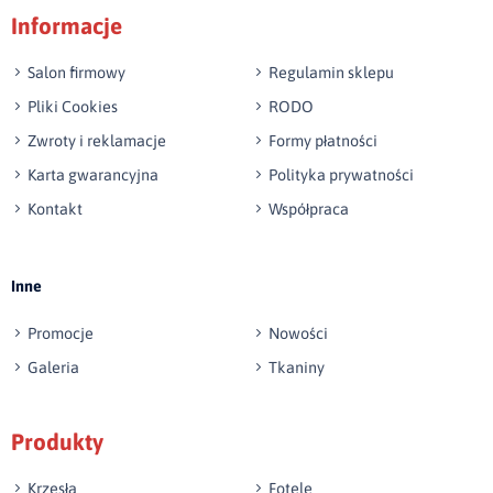
Informacje
np. Agnieszka z Wrocławia, Mateusz z Gdańska
Salon firmowy
Regulamin sklepu
Pliki Cookies
RODO
Zwroty i reklamacje
Formy płatności
Karta gwarancyjna
Polityka prywatności
Kontakt
Współpraca
Wyślij opinię
Inne
Promocje
Nowości
Galeria
Tkaniny
Produkty
Krzesła
Fotele