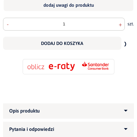
dodaj uwagi do produktu
-
+
szt.
doda
do
DODAJ DO KOSZYKA
scho
Kategoria produktu:
Narożniki tapicerowane
Informujemy, że wszystkie nasze meble możemy