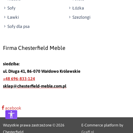
Sofy
Łóżka
Ławki
Szezlongi
Sofy dla psa
Firma Chesterfield Meble
siedziba:
ul. Długa 41, 86-070 Wałdowo Królewskie
+48 696-833-124
sklep@chesterfield-meble.com.pl
acebook
Wszystkie prawa zastrzeżone © 2026
E-Commerce platform by
Chesterfield
Graff.pl