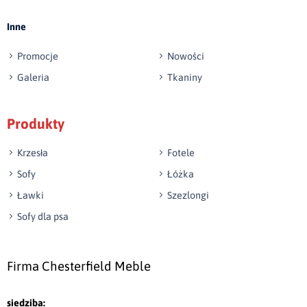
tego miasta!
Inne
Narożnik cechuje się prostotą konstrukcji – równym
oparciem, które łukowato opada w dół, tworząc
Promocje
Nowości
swoiste podłokietniki. Konstrukcję siedziska
Galeria
Tkaniny
wzmocniono dodatkowym, wyraźnie oddzielającym
się od reszty materacem, podkreślającym linię tego
Produkty
mebla w poziomie. Ten luksusowy mebel
wypoczynkowy idealnie sprzyja wypoczynkowi –
Krzesła
Fotele
umieszczono na nim aż sześć wielkich poduszek
Sofy
Łóżka
wzbogacających oparcie, przez co całość nabiera
Ławki
Szezlongi
bardziej romantycznych, łagodnych kształtów. Ten
Sofy dla psa
wyjątkowy narożnik do salonu z funkcją spania to
model prosty pod względem formy, ale zdecydowanie
wyrazisty. Jest jednym z tych mebli, które z pewnością
Firma Chesterfield Meble
nie wyjdą z mody w ciągu najbliższych kilku lat.
siedziba: