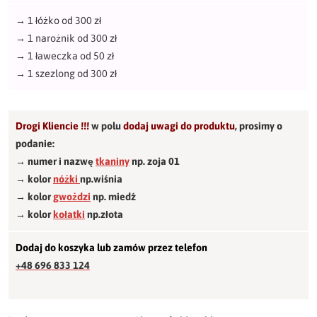
→
1 łóżko od 300 zł
→
1 narożnik od 300 zł
→
1 ławeczka od 50 zł
→
1 szezlong od 300 zł
Drogi Kliencie !!!
w polu
dodaj uwagi do produktu
,
prosimy o
podanie:
→ numer i nazwę
tkaniny
np. zoja 01
→ kolor
nóżki
np.wiśnia
→ kolor
gwożdzi
np. miedź
→ kolor
kołatki
np.złota
Dodaj do koszyka lub zamów przez telefon
+48 696 833 124