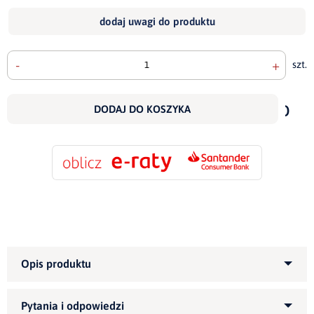
dodaj uwagi do produktu
-
+
szt.
doda
do
DODAJ DO KOSZYKA
scho
Kategoria produktu:
Narożniki tapicerowane