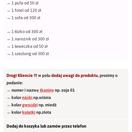
→
1 pufa od 50 zł
→
1 fotel od 120 zł
→
1 sofa od 300 zł
→
1 łóżko od 300 zł
→
1 narożnik od 300 zł
→
1 ławeczka od 50 zł
→
1 szezlong od 300 zł
Drogi Kliencie !!!
w polu
dodaj uwagi do produktu
,
prosimy o
podanie:
→ numer i nazwę
tkaniny
np. zoja 01
→ kolor
nóżki
np.wiśnia
→ kolor
gwożdzi
np. miedź
→ kolor
kołatki
np.złota
Dodaj do koszyka lub zamów przez telefon