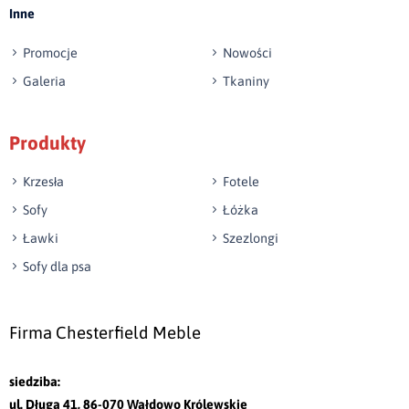
Inne
swoiste podłokietniki. Konstrukcję siedziska
wzmocniono dodatkowym, wyraźnie oddzielającym
Promocje
Nowości
się od reszty materacem, podkreślającym linię tego
Galeria
Tkaniny
mebla w poziomie. Ten luksusowy mebel
wypoczynkowy idealnie sprzyja wypoczynkowi –
Produkty
umieszczono na nim aż sześć wielkich poduszek
wzbogacających oparcie, przez co całość nabiera
Krzesła
Fotele
bardziej romantycznych, łagodnych kształtów. Ten
Sofy
Łóżka
wyjątkowy narożnik do salonu z funkcją spania to
Ławki
Szezlongi
model prosty pod względem formy, ale zdecydowanie
Sofy dla psa
wyrazisty. Jest jednym z tych mebli, które z pewnością
nie wyjdą z mody w ciągu najbliższych kilku lat.
Firma Chesterfield Meble
Narożnik do salonu – do siedzenia i do spania
siedziba:
Wybierając ten model narożnika do salonu, z
ul. Długa 41, 86-070 Wałdowo Królewskie