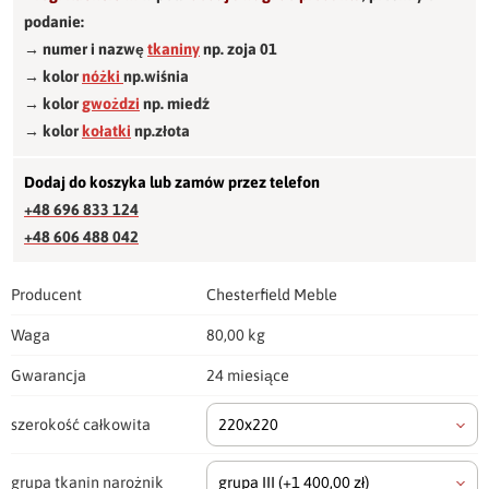
podanie:
→ numer i nazwę
tkaniny
np. zoja 01
→ kolor
nóżki
np.wiśnia
→ kolor
gwożdzi
np. miedź
→ kolor
kołatki
np.złota
Dodaj do koszyka lub zamów przez telefon
+48 696 833 124
+48 606 488 042
Producent
Chesterfield Meble
Waga
80,00 kg
Gwarancja
24 miesiące
szerokość całkowita
220x220
grupa tkanin narożnik
grupa III
(+1 400,00 zł)