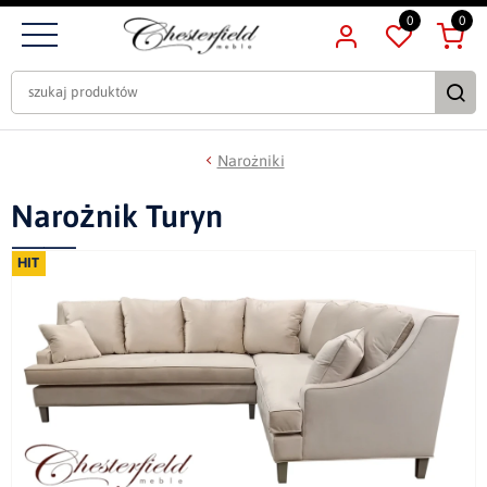
0
0
Narożniki
Narożnik Turyn
HIT