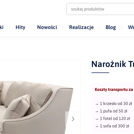
ki
Hity
Nowości
Realizacje
Blog
Ws
Narożnik T
Koszty transportu za
→
1 krzesło od 30 zł
→
1 pufa od 50 zł
→
1 fotel od 120 zł
→
1 sofa od 300 zł