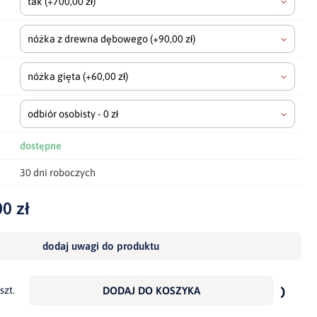
tak
(+700,00 zł)
nóżka z drewna dębowego
(+90,00 zł)
nóżka gięta
(+60,00 zł)
odbiór osobisty - 0 zł
dostępne
30 dni roboczych
0 zł
dodaj uwagi do produktu
dodaj
do
szt.
DODAJ DO KOSZYKA
scho