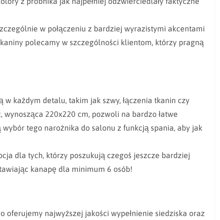
kolory z próbnika jak najpełniej odzwierciedlały faktyczne
czególnie w połączeniu z bardziej wyrazistymi akcentami
 tkaniny polecamy w szczególności klientom, którzy pragną
 w każdym detalu, takim jak szwy, łączenia tkanin czy
ść, wynosząca 220x220 cm, pozwoli na bardzo łatwe
wybór tego narożnika do salonu z funkcją spania, aby jak
a dla tych, którzy poszukują czegoś jeszcze bardziej
stawiając kanapę dla minimum 6 osób!
 oferujemy najwyższej jakości wypełnienie siedziska oraz