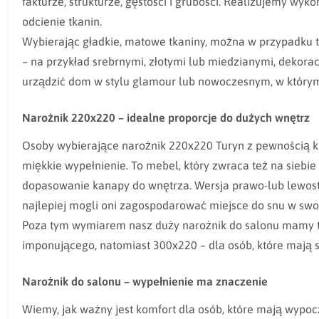
fakturze, strukturze, gęstości i grubości. Realizujemy wyk
odcienie tkanin.
Wybierając gładkie, matowe tkaniny, można w przypadku 
– na przykład srebrnymi, złotymi lub miedzianymi, dekora
urządzić dom w stylu glamour lub nowoczesnym, w który
Narożnik 220x220 – idealne proporcje do dużych wnętrz
Osoby wybierające narożnik 220x220 Turyn z pewnością kie
miękkie wypełnienie. To mebel, który zwraca też na sieb
dopasowanie kanapy do wnętrza. Wersja prawo-lub lewostro
najlepiej mogli oni zagospodarować miejsce do snu w swo
Poza tym wymiarem nasz duży narożnik do salonu mamy ta
imponującego, natomiast 300x220 – dla osób, które mają 
Narożnik do salonu – wypełnienie ma znaczenie
Wiemy, jak ważny jest komfort dla osób, które mają wypo