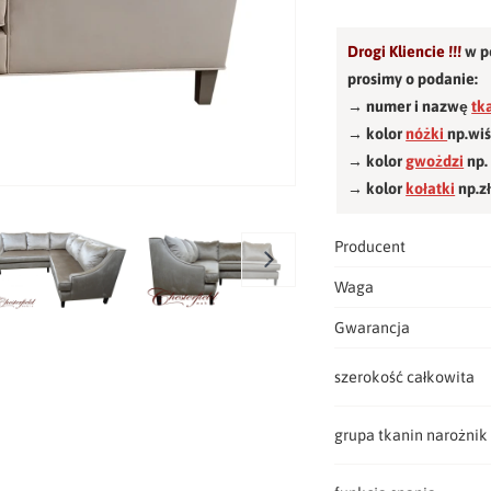
Drogi Kliencie !!!
w p
prosimy o podanie:
→ numer i nazwę
tk
→ kolor
nóżki
np.wi
→ kolor
gwożdzi
np.
→ kolor
kołatki
np.z
Producent
Waga
Gwarancja
szerokość całkowita
grupa tkanin narożnik