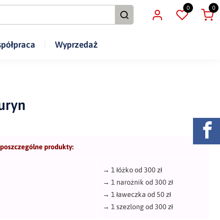
0
0
półpraca
Wyprzedaż
uryn
 poszczególne produkty:
→
1 łóżko od 300 zł
→
1 narożnik od 300 zł
→
1 ławeczka od 50 zł
→
1 szezlong od 300 zł