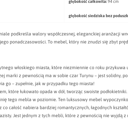
głębokość całkowita:
94 cm
głębokość siedziska bez poduszk
niale podkreśla walory współczesnej, eleganckiej aranżacji wn
go ponadczasowości. To mebel, który nie znudzi się zbyt prę
ytnego włoskiego miasta, które niezmiennie co roku przykuwa 
zej marki z pewnością ma w sobie czar Turynu – jest solidny, 
a go – zupełnie, jak w przypadku tego miasta!
iem, które łukowato opada w dół, tworząc swoiste podłokietni
linię tego mebla w poziomie. Ten luksusowy mebel wypoczynk
 co całość nabiera bardziej romantycznych, łagodnych kształtó
ty. Jest jednym z tych mebli, które z pewnością nie wyjdą z m