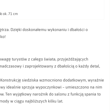
i:
ok. 71 cm
ętrza. Dzięki doskonałemu wykonaniu i dbałości o
dko!
uwagę turystów z całego świata, przyjeżdżających
ponadczasowy i zaprojektowany z dbałością o każdy detal,
ki. Konstrukcję siedziska wzmocniono dodatkowym, wyraźnie
owy idealnie sprzyja wypoczynkowi – umieszczono na nim
w. Ten wyjątkowy narożnik do salonu z funkcją spania to
ody w ciągu najbliższych kilku lat.