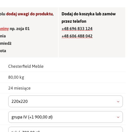
olu
dodaj uwagi do produktu
,
Dodaj do koszyka lub zamów
przez telefon
aniny
np. zoja 01
+48 696 833 124
śnia
+48 606 488 042
 miedź
łota
Chesterfield Meble
80,00 kg
24 miesiące
220x220
grupa IV
(+1 900,00 zł)