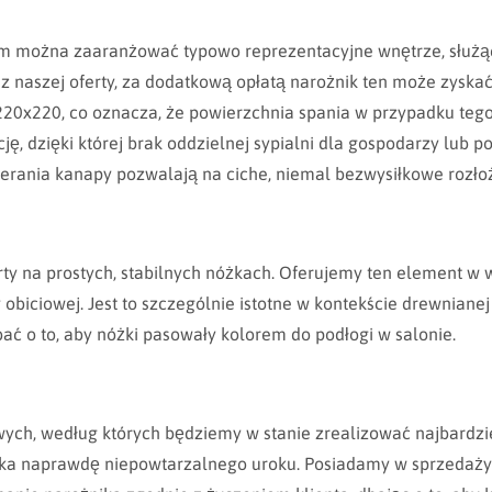
m można zaaranżować typowo reprezentacyjne wnętrze, służąc
z naszej oferty, za dodatkową opłatą narożnik ten może zyska
k 220x220, co oznacza, że powierzchnia spania w przypadku te
, dzięki której brak oddzielnej sypialni dla gospodarzy lub p
nia kanapy pozwalają na ciche, niemal bezwysiłkowe rozłożen
arty na prostych, stabilnych nóżkach. Oferujemy ten element w
 obiciowej. Jest to szczególnie istotne w kontekście drewnianej
ać o to, aby nóżki pasowały kolorem do podłogi w salonie.
ych, według których będziemy w stanie zrealizować najbardzi
ska naprawdę niepowtarzalnego uroku. Posiadamy w sprzedaży z