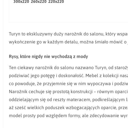
300x220 260x220 220x220
Turyn to ekskluzywny duży narożnik do salonu, który wspa
wykończenie go w każdym detalu, można śmiało mówić o je
Rysy, które nigdy nie wychodzą z mody
Ten ciekawy narożnik do salonu nazwano Turyn, od staroż
podziwiać jego potęgę i doskonałość. Mebel z kolekcji nas
co powoduje, że przyjemnie się w nim wypoczywa i podziwi
Narożnik cechuje się prostotą konstrukcji – równym oparc
oddzielającym się od reszty materacem, podkreślającym 
aż sześć wielkich poduszek wzbogacających oparcie, przez
model prosty pod względem formy, ale zdecydowanie wyrazis