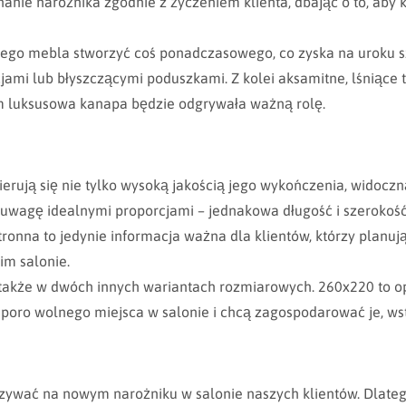
onanie narożnika zgodnie z życzeniem klienta, dbając o to, aby 
tego mebla stworzyć coś ponadczasowego, co zyska na uroku sz
cjami lub błyszczącymi poduszkami. Z kolei aksamitne, lśniące
m luksusowa kanapa będzie odgrywała ważną rolę.
rują się nie tylko wysoką jakością jego wykończenia, widoczną
ie uwagę idealnymi proporcjami – jednakowa długość i szeroko
nna to jedynie informacja ważna dla klientów, którzy planują 
im salonie.
kże w dwóch innych wariantach rozmiarowych. 260x220 to opcj
sporo wolnego miejsca w salonie i chcą zagospodarować je, w
czywać na nowym narożniku w salonie naszych klientów. Dlatego