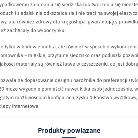
ypadkowemu załamaniu się siedziska lub tworzeniu się nieestet
ch i siedzisk nie odkształca się i nie traci na swojej elastyczn
towy, ale również zdrowy dla kręgosłupa, gwarantujący prawidł
nież zachęcały do wypoczynku!
ie tylko w budowie mebla, ale również w sposobie wykończeni
omownika – miękkie, przytulne siedzisko oraz poduszki pozwol
kości materiały są również łatwe w czyszczeniu, co jest dob
pozwala na dopasowanie designu narożnika do preferencji styl
 może wygodnie pomieścić nawet kilka osób jednocześnie, w 
gatym możliwościom konfiguracji, zyskają Państwo wyjątkowy, 
lepy internetowe.
Produkty powiązane