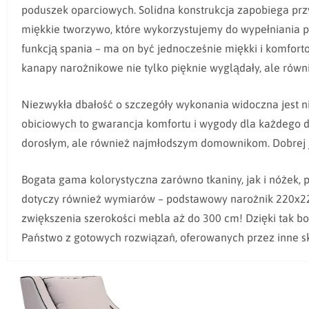
poduszek oparciowych. Solidna konstrukcja zapobiega prz
miękkie tworzywo, które wykorzystujemy do wypełniania podu
funkcją spania – ma on być jednocześnie miękki i komfor
kanapy narożnikowe nie tylko pięknie wyglądały, ale rów
Niezwykła dbałość o szczegóły wykonania widoczna jest n
obiciowych to gwarancja komfortu i wygody dla każdego d
dorosłym, ale również najmłodszym domownikom. Dobrej ja
Bogata gama kolorystyczna zarówno tkaniny, jak i nóżek, 
dotyczy również wymiarów – podstawowy narożnik 220x220
zwiększenia szerokości mebla aż do 300 cm! Dzięki tak bo
Państwo z gotowych rozwiązań, oferowanych przez inne sk