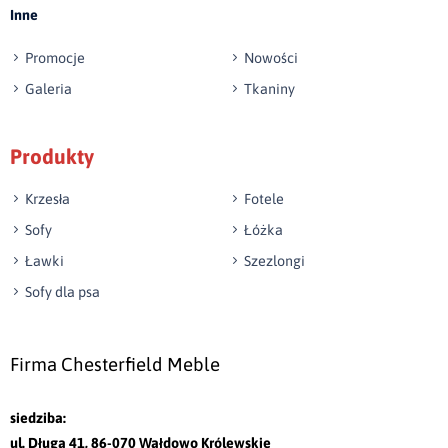
Inne
swoiste podłokietniki. Konstrukcję siedziska
wzmocniono dodatkowym, wyraźnie oddzielającym
Promocje
Nowości
się od reszty materacem, podkreślającym linię tego
Galeria
Tkaniny
mebla w poziomie. Ten luksusowy mebel
wypoczynkowy idealnie sprzyja wypoczynkowi –
Produkty
umieszczono na nim aż sześć wielkich poduszek
wzbogacających oparcie, przez co całość nabiera
Krzesła
Fotele
bardziej romantycznych, łagodnych kształtów. Ten
Sofy
Łóżka
wyjątkowy narożnik do salonu z funkcją spania to
Ławki
Szezlongi
model prosty pod względem formy, ale zdecydowanie
Sofy dla psa
wyrazisty. Jest jednym z tych mebli, które z pewnością
nie wyjdą z mody w ciągu najbliższych kilku lat.
Firma Chesterfield Meble
Narożnik do salonu – do siedzenia i do spania
siedziba:
Wybierając ten model narożnika do salonu, z
ul. Długa 41, 86-070 Wałdowo Królewskie