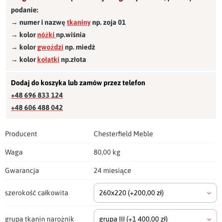
podanie:
→ numer i nazwę
tkaniny
np. zoja 01
→ kolor
nóżki
np.wiśnia
→ kolor
gwożdzi
np. miedź
→ kolor
kołatki
np.złota
Dodaj do koszyka lub zamów przez telefon
+48 696 833 124
+48 606 488 042
Producent
Chesterfield Meble
Waga
80,00 kg
Gwarancja
24 miesiące
szerokość całkowita
260x220
(+200,00 zł)
grupa tkanin narożnik
grupa III
(+1 400,00 zł)