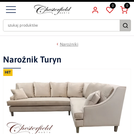
0
0
Narożniki
Narożnik Turyn
HIT