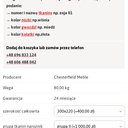
podanie:
→ numer i nazwę
tkaniny
np. zoja 01
→ kolor
nóżki
np.wiśnia
→ kolor
gwożdzi
np. miedź
→ kolor
kołatki
np.złota
Dodaj do koszyka lub zamów przez telefon
+48 696 833 124
+48 606 488 042
Producent
Chesterfield Meble
Waga
80,00 kg
Gwarancja
24 miesiące
szerokość całkowita
300x220
(+400,00 zł)
grupa tkanin narożnik
grupa II
(+1 000,00 zł)