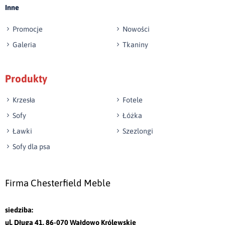
Inne
swoiste podłokietniki. Konstrukcję siedziska
wzmocniono dodatkowym, wyraźnie oddzielającym
Promocje
Nowości
się od reszty materacem, podkreślającym linię tego
Galeria
Tkaniny
mebla w poziomie. Ten luksusowy mebel
wypoczynkowy idealnie sprzyja wypoczynkowi –
Produkty
umieszczono na nim aż sześć wielkich poduszek
wzbogacających oparcie, przez co całość nabiera
Krzesła
Fotele
bardziej romantycznych, łagodnych kształtów. Ten
Sofy
Łóżka
wyjątkowy narożnik do salonu z funkcją spania to
Ławki
Szezlongi
model prosty pod względem formy, ale zdecydowanie
Sofy dla psa
wyrazisty. Jest jednym z tych mebli, które z pewnością
nie wyjdą z mody w ciągu najbliższych kilku lat.
Firma Chesterfield Meble
Narożnik do salonu – do siedzenia i do spania
siedziba:
Wybierając ten model narożnika do salonu, z
ul. Długa 41, 86-070 Wałdowo Królewskie