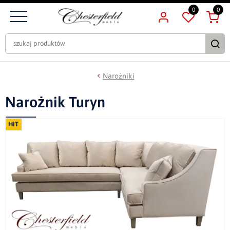
0
0
Narożniki
Narożnik Turyn
HIT