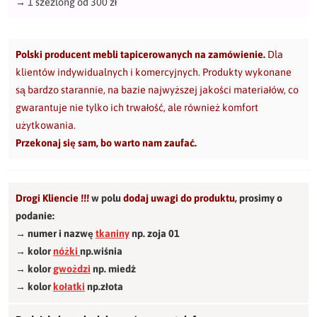
→
1 szezlong od 300 zł
Polski producent mebli tapicerowanych na zamówienie.
Dla
klientów indywidualnych i komercyjnych. Produkty wykonane
są bardzo starannie, na bazie najwyższej jakości materiałów, co
gwarantuje nie tylko ich trwałość, ale również komfort
użytkowania.
Przekonaj się sam, bo warto nam zaufać.
Drogi Kliencie !!!
w polu
dodaj uwagi do produktu
,
prosimy o
podanie:
→ numer i nazwę
tkaniny
np. zoja 01
→ kolor
nóżki
np.wiśnia
→ kolor
gwożdzi
np. miedź
→ kolor
kołatki
np.złota