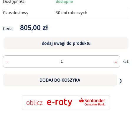
Dostępność
dostępne
Czas dostawy
30 dni roboczych
805,00 zł
Cena
dodaj uwagi do produktu
-
+
szt.
doda
do
DODAJ DO KOSZYKA
scho