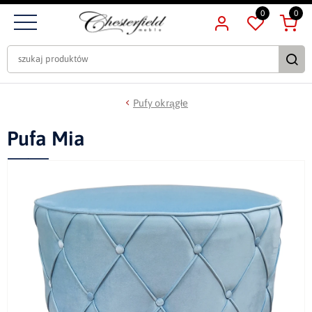
0
0
Pufy okrągłe
Pufa Mia