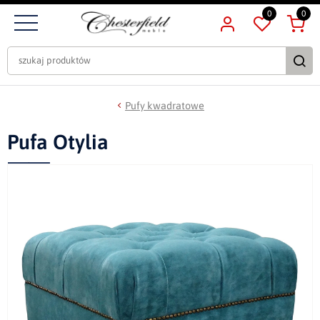
0
0
Pufy kwadratowe
Pufa Otylia