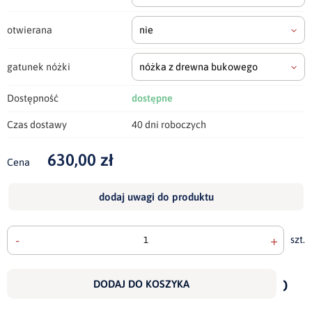
otwierana
nie
gatunek nóżki
nóżka z drewna bukowego
Dostępność
dostępne
Czas dostawy
40 dni roboczych
630,00 zł
Cena
dodaj uwagi do produktu
-
+
szt.
doda
do
DODAJ DO KOSZYKA
scho