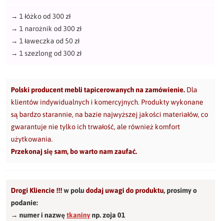
→
1 łóżko od 300 zł
→
1 narożnik od 300 zł
→
1 ławeczka od 50 zł
→
1 szezlong od 300 zł
Polski producent mebli tapicerowanych na zamówienie.
Dla
klientów indywidualnych i komercyjnych. Produkty wykonane
są bardzo starannie, na bazie najwyższej jakości materiałów, co
gwarantuje nie tylko ich trwałość, ale również komfort
użytkowania.
Przekonaj się sam, bo warto nam zaufać.
Drogi Kliencie !!!
w polu
dodaj uwagi do produktu
,
prosimy o
podanie:
→ numer i nazwę
tkaniny
np. zoja 01