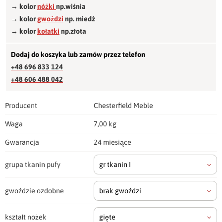
→ kolor
nóżki
np.wiśnia
→ kolor
gwożdzi
np. miedź
→ kolor
kołatki
np.złota
Dodaj do koszyka lub zamów przez telefon
+48 696 833 124
+48 606 488 042
Producent
Chesterfield Meble
Waga
7,00 kg
Gwarancja
24 miesiące
grupa tkanin pufy
gr tkanin I
gwoździe ozdobne
brak gwoździ
kształt nożek
gięte