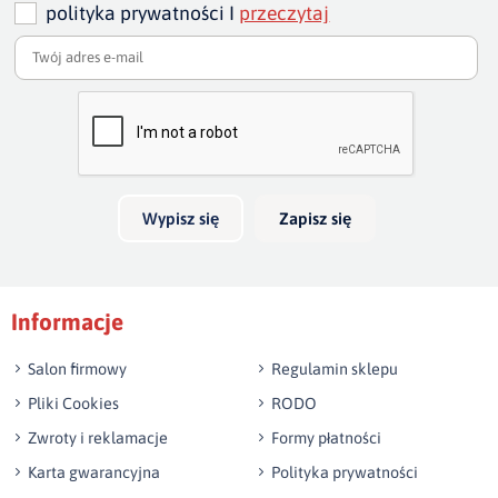
polityka prywatności I
przeczytaj
Dodaj opinię o produkcie
Twoja ocena
Bardzo dobry
Twoja opinia o produkcie
Wypisz się
Zapisz się
Podpis
Informacje
np. Agnieszka z Wrocławia, Mateusz z Gdańska
Salon firmowy
Regulamin sklepu
Pliki Cookies
RODO
Zwroty i reklamacje
Formy płatności
Karta gwarancyjna
Polityka prywatności