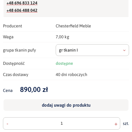
+48 696 833 124
+48 606 488 042
Producent
Chesterfield Meble
Waga
7,00 kg
grupa tkanin pufy
gr tkanin I
Dostępność
dostępne
Czas dostawy
40 dni roboczych
890,00 zł
Cena
dodaj uwagi do produktu
-
+
szt.