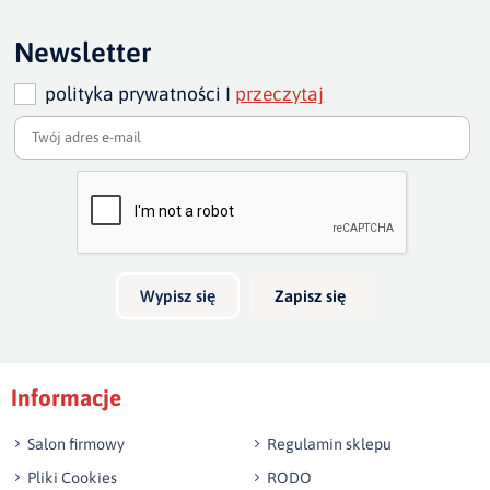
wysokość 45-46 cm.
Ten produkt nie posiada jeszcze opinii
Newsletter
polityka prywatności I
przeczytaj
Dodaj opinię o produkcie
Twoja ocena
Bardzo dobry
Twoja opinia o produkcie
Wypisz się
Zapisz się
Podpis
Informacje
np. Agnieszka z Wrocławia, Mateusz z Gdańska
Salon firmowy
Regulamin sklepu
Pliki Cookies
RODO