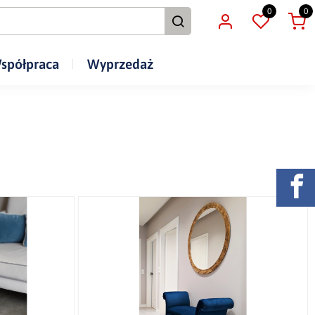
0
0
spółpraca
Wyprzedaż