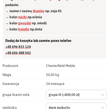
podanie:
→ numer i nazwę
tkaniny
np. zoja 01
→ kolor
nóżki
np.wiśnia
→ kolor
gwożdzi
np. miedź
→ kolor
kołatki
np.złota
Dodaj do koszyka lub zamów przez telefon
+48 696 833 124
+48 606 488 042
Producent
Chesterfield Meble
Waga
50,00 kg
Gwarancja
24 miesiące
grupa tkanin sofa
grupa III
(+840,00 zł)
siedzisko
dwie poduchy