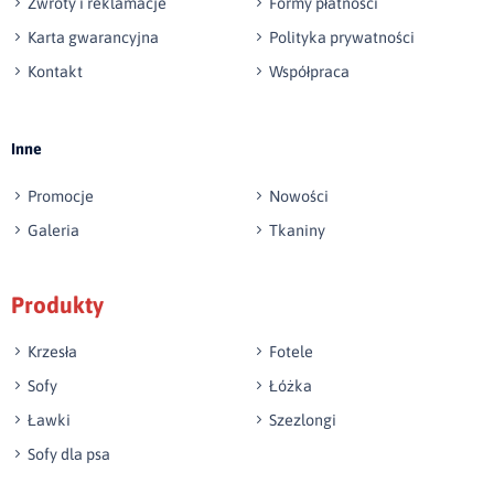
Zwroty i reklamacje
Formy płatności
Karta gwarancyjna
Polityka prywatności
Kontakt
Współpraca
Wyślij opinię
Inne
Promocje
Nowości
Galeria
Tkaniny
Produkty
Krzesła
Fotele
Sofy
Łóżka
Ławki
Szezlongi
Sofy dla psa