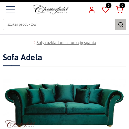
0
0
Sofy rozkładane z funkcją spania
Sofa Adela