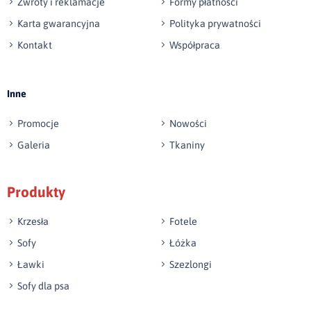
Zwroty i reklamacje
Formy płatności
Karta gwarancyjna
Polityka prywatności
Kontakt
Współpraca
Wyślij opinię
Inne
Promocje
Nowości
Galeria
Tkaniny
Produkty
Krzesła
Fotele
Sofy
Łóżka
Ławki
Szezlongi
Sofy dla psa