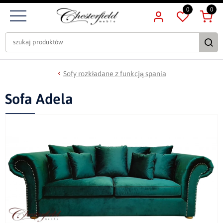
0
0
Sofy rozkładane z funkcją spania
Sofa Adela