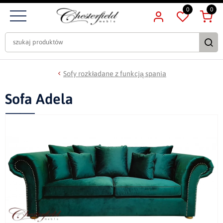
0
0
Sofy rozkładane z funkcją spania
Sofa Adela