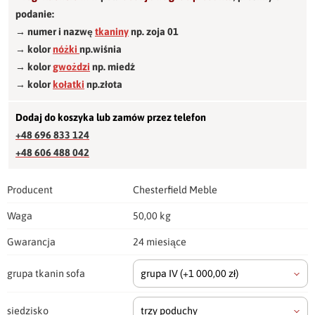
podanie:
→ numer i nazwę
tkaniny
np. zoja 01
→ kolor
nóżki
np.wiśnia
→ kolor
gwożdzi
np. miedź
→ kolor
kołatki
np.złota
Dodaj do koszyka lub zamów przez telefon
+48 696 833 124
+48 606 488 042
Producent
Chesterfield Meble
Waga
50,00 kg
Gwarancja
24 miesiące
grupa tkanin sofa
grupa IV
(+1 000,00 zł)
siedzisko
trzy poduchy