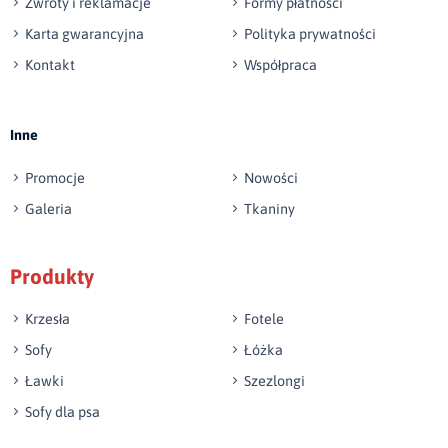
Zwroty i reklamacje
Formy płatności
Karta gwarancyjna
Polityka prywatności
Kontakt
Współpraca
Wyślij opinię
Inne
Promocje
Nowości
Galeria
Tkaniny
Produkty
Krzesła
Fotele
Sofy
Łóżka
Ławki
Szezlongi
Sofy dla psa