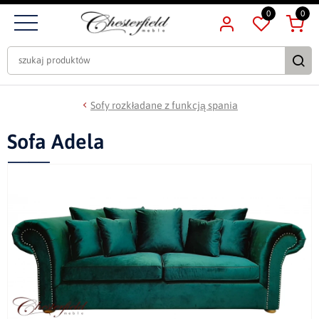
0
0
Sofy rozkładane z funkcją spania
Sofa Adela