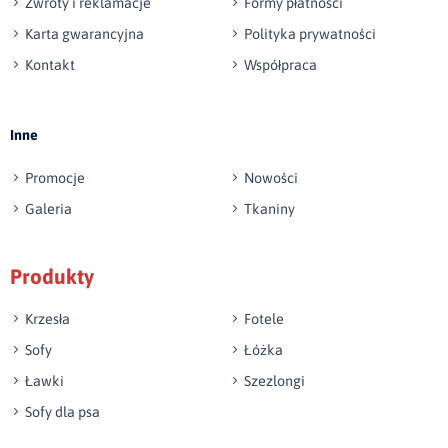
Zwroty i reklamacje
Formy płatności
Karta gwarancyjna
Polityka prywatności
Kontakt
Współpraca
Wyślij opinię
Inne
Promocje
Nowości
Galeria
Tkaniny
Produkty
Krzesła
Fotele
Sofy
Łóżka
Ławki
Szezlongi
Sofy dla psa